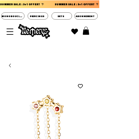
SUMMER SALE : 3+1 OFFERT  🌴                 
MONOBOUCLES
PIERCINGS
SETS
ABONNEMENT
DECOUVRIR LES POCHETTES SURPRISES BIJOUX
D'OREILLES ⭐