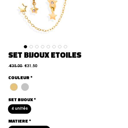
SET BIJOUX ETOILES
Regular Price
Sale Price
 €35.00 
€31.50
COULEUR
*
SET BIJOUX
*
4 unités
MATIERE
*