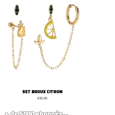
SET BIJOUX CITRON
Price
€35.00
+ de 5000 abonnés...