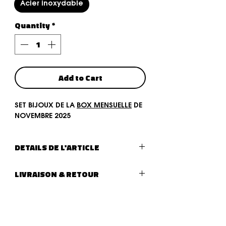
Acier inoxydable
Quantity
*
Add to Cart
SET BIJOUX DE LA
BOX MENSUELLE
DE
NOVEMBRE 2025
DETAILS DE L'ARTICLE
Type de bijoux :
SET DE 4 BIJOUX
LIVRAISON & RETOUR
LIVRAISON :
Livraison (lettre suivie - La Poste)
après traitement de votre
commande