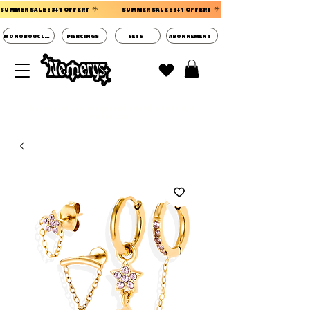
SUMMER SALE : 3+1 OFFERT  🌴                 
MONOBOUCLES
PIERCINGS
SETS
ABONNEMENT
DECOUVRIR LES POCHETTES SURPRISES BIJOUX
D'OREILLES ⭐