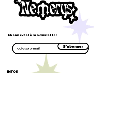
Abonne-toi à la newsletter
E-mail
S'abonner
INFOS
cgv/cgu
confidentialité
livraison et retours
mentions légales
CONTACT
formulaire de contact
contact@nemerys.com
AIDE
faq
blog
suivre mon colis