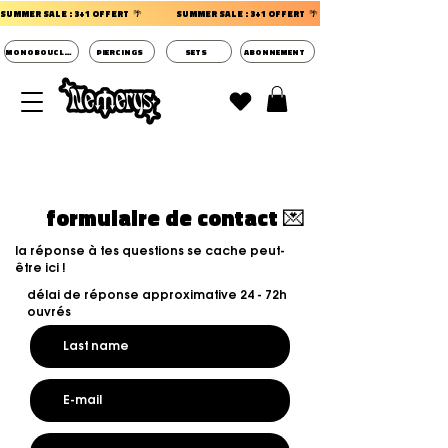
SUMMER SALE : 3+1 OFFERT  🌴                 
MONOBOUCLES
PIERCINGS
SETS
ABONNEMENT
DECOUVRIR LES POCHETTES SURPRISES BIJOUX
D'OREILLES ⭐
formulaire de contact 💌
la réponse à tes questions se cache peut-
être ici !
délai de réponse
approximative 24 - 72h
ouvrés