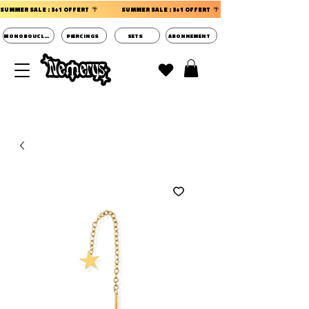
SUMMER SALE : 3+1 OFFERT  🌴                 
MONOBOUCLES
PIERCINGS
SETS
ABONNEMENT
DECOUVRIR LES POCHETTES SURPRISES BIJOUX
D'OREILLES ⭐