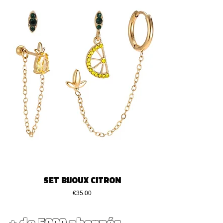
SET BIJOUX CITRON
Price
€35.00
+ de 5000 abonnés...