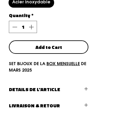
Acier inoxydable
Quantity
*
Add to Cart
SET BIJOUX DE LA
BOX MENSUELLE
DE
MARS 2025
DETAILS DE L'ARTICLE
Type de bijoux :
SET DE 4 BIJOUX
LIVRAISON & RETOUR
LIVRAISON :
Livraison (lettre suivie - La Poste)
après traitement de votre
commande