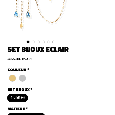
SET BIJOUX ECLAIR
Regular Price
Sale Price
 €35.00 
€24.50
COULEUR
*
SET BIJOUX
*
4 unités
MATIERE
*