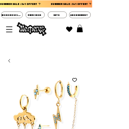
SUMMER SALE : 3+1 OFFERT  🌴                 
MONOBOUCLES
PIERCINGS
SETS
ABONNEMENT
DECOUVRIR LES POCHETTES SURPRISES BIJOUX
D'OREILLES ⭐