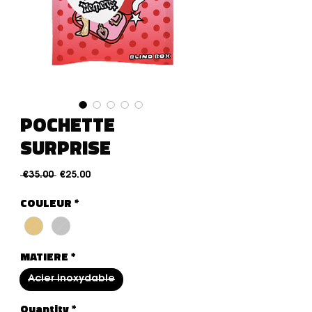
POCHETTE
SURPRISE
Regular Price
Sale Price
 €35.00 
€25.00
COULEUR
*
MATIERE
*
Acier inoxydable
Quantity
*