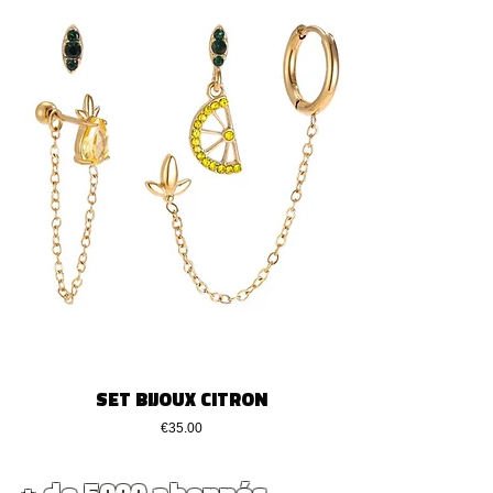
SET BIJOUX CITRON
Price
€35.00