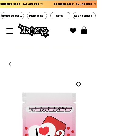
SUMMER SALE : 3+1 OFFERT  🌴                 
MONOBOUCLES
PIERCINGS
SETS
ABONNEMENT
DECOUVRIR LES POCHETTES SURPRISES BIJOUX
D'OREILLES ⭐