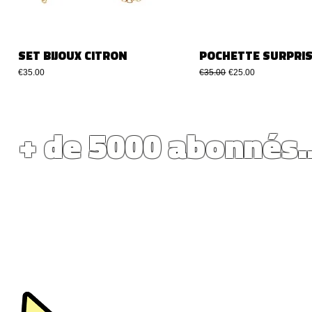
SET BIJOUX CITRON
POCHETTE SURPRIS
Price
Regular Price
Sale Price
€35.00
€35.00
€25.00
+ de 5000 abonnés.