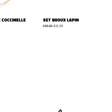
X COCCINELLE
SET BIJOUX LAPIN
ce
Regular Price
Sale Price
€35.00
€31.50