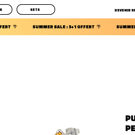
S
SETS
DECOUVRIR LES POCHETTES SURPRISES BIJOUX D'OREILLE
PU
P