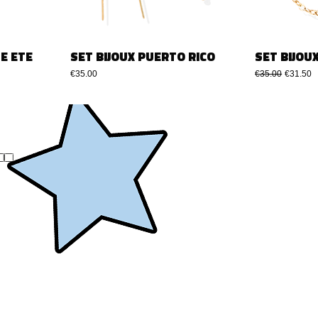
E ETE
SET BIJOUX PUERTO RICO
SET BIJOU
Price
Regular Price
Sale Pri
€35.00
€35.00
€31.50
..