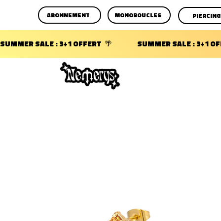
ABONNEMENT
MONOBOUCLES
PIERCING
SUMMER SALE : 3+1 OFFERT  🌴                 