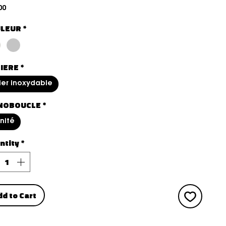
Price
00
LEUR
*
IERE
*
ier inoxydable
NOBOUCLE
*
unité
ntity
*
dd to Cart