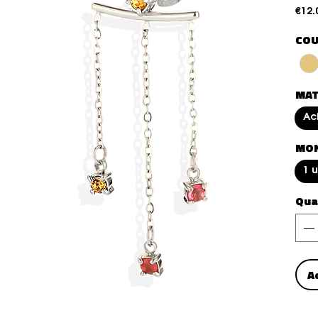
€12.
COU
MAT
Ac
MO
1 
Qua
A