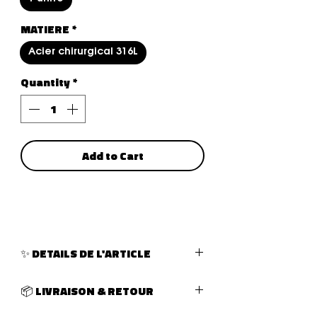
MATIERE
*
Acier chirurgical 316L
Quantity
*
Add to Cart
✨ DETAILS DE L'ARTICLE
TYPE DE PIERCING :
piercing
📦 LIVRAISON & RETOUR
PARTIE DU CORPS :
oreille
LONGUEUR DU PIERCING :
38MM
LIVRAISON :