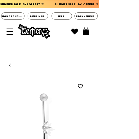
SUMMER SALE : 3+1 OFFERT  🌴                 
MONOBOUCLES
PIERCINGS
SETS
ABONNEMENT
DECOUVRIR LES POCHETTES SURPRISES BIJOUX
D'OREILLES ⭐