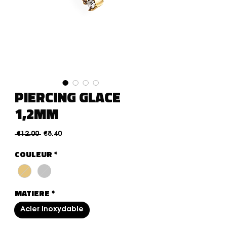
PIERCING GLACE
1,2MM
Regular Price
Sale Price
 €12.00 
€8.40
COULEUR
*
MATIERE
*
Acier inoxydable