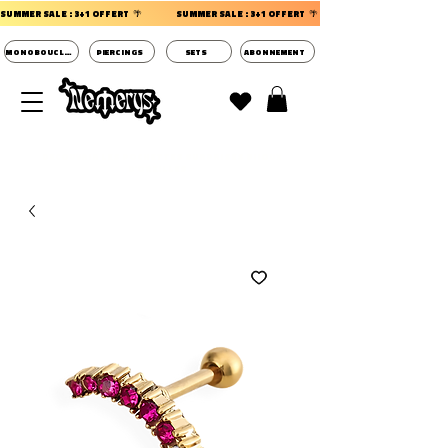
SUMMER SALE : 3+1 OFFERT  🌴                 
MONOBOUCLES
PIERCINGS
SETS
ABONNEMENT
DECOUVRIR LES POCHETTES SURPRISES BIJOUX
D'OREILLES ⭐