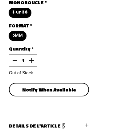
MONOBOUCLE
*
1 unité
FORMAT
*
6MM
Quantity
*
Out of Stock
Notify When Available
DETAILS DE L'ARTICLE 👂
Type de bijoux :
piercing flat