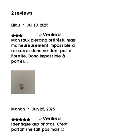
2 reviews
Lilou
•
Jul 10, 2025
Verified
Rated 3 out of 5 stars.
Mon faux piercing préféré, mais
malheureusement impossible à
resserrer donc ne tient pas à
l’oreille. Donc impossible à
porter…
Manon
•
Jun 25, 2025
Verified
Rated 5 out of 5 stars.
Identique aux photos. C'est
parfait (ne fait pas mal) 😊