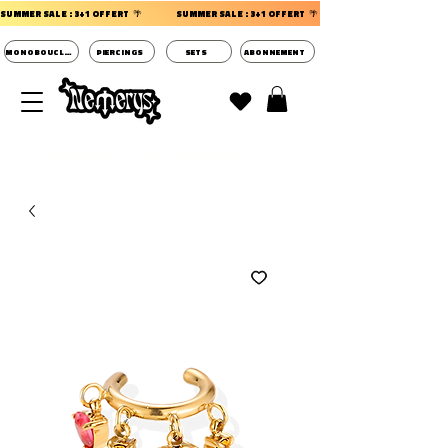
SUMMER SALE : 3+1 OFFERT  🌴                 
MONOBOUCLES
PIERCINGS
SETS
ABONNEMENT
DECOUVRIR LES POCHETTES SURPRISES BIJOUX
D'OREILLES ⭐