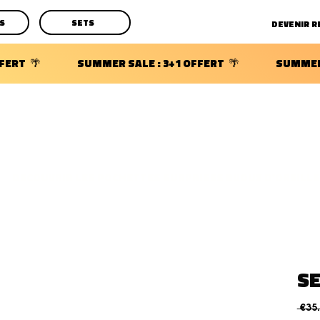
S
SETS
DECOUVRIR LES POCHETTES SURPRISES BIJOUX D'OREILLE
SE
 €35