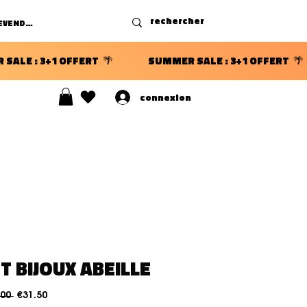
DEVENIR REVENDEUR
connexion
S ⭐
T BIJOUX ABEILLE
Regular Price
Sale Price
.00 
€31.50