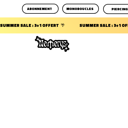
ABONNEMENT
MONOBOUCLES
PIERCING
SUMMER SALE : 3+1 OFFERT  🌴                 