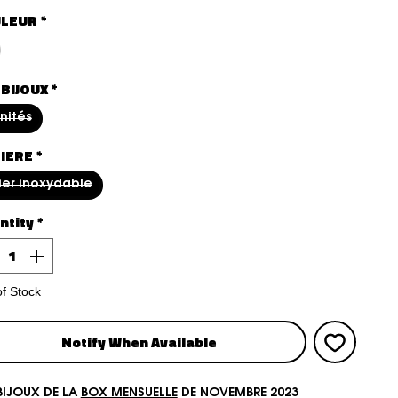
LEUR
*
 BIJOUX
*
unités
IERE
*
ier inoxydable
ntity
*
of Stock
Notify When Available
BIJOUX DE LA
BOX MENSUELLE
DE NOVEMBRE 2023