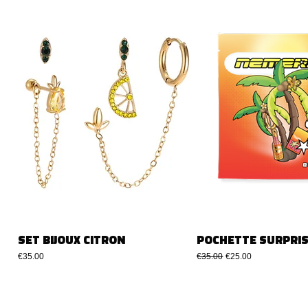
SET BIJOUX CITRON
POCHETTE SURPRIS
Price
Regular Price
Sale Price
€35.00
€35.00
€25.00