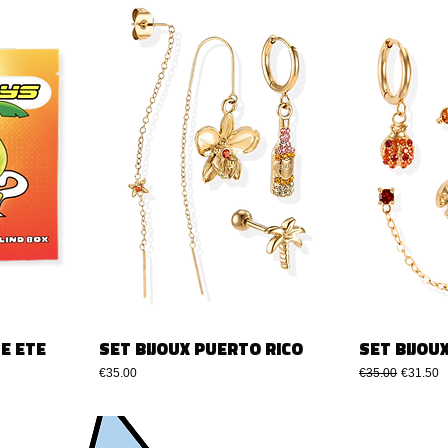
E ETE
SET BIJOUX PUERTO RICO
SET BIJOU
Price
Regular Price
Sale Pri
€35.00
€35.00
€31.50