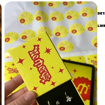
DET
Type
LIV
LIVR
Livr
vot
- Fr
ouv
- M
Comm
RETO
Les 
rec
remb
clie