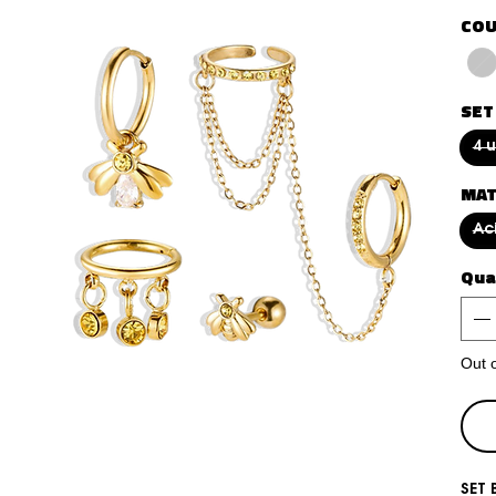
COU
SET
4 
MAT
Ac
Qua
Out 
SET 