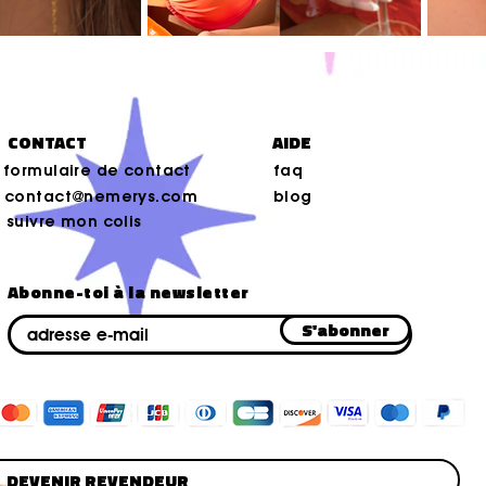
CONTACT
AIDE
formulaire de contact
faq
contact@nemerys.com
blog
suivre mon colis
Abonne-toi à la newsletter
E-mail
S'abonner
DEVENIR REVENDEUR