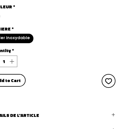
LEUR
*
IERE
*
ier inoxydable
ntity
*
dd to Cart
AILS DE L'ARTICLE
 de bijoux :
bague ajustable