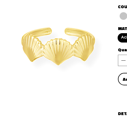
COU
MAT
Ac
Qua
A
DET
Type