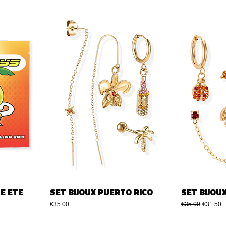
E ETE
SET BIJOUX PUERTO RICO
SET BIJOU
Price
Regular Price
Sale Pri
€35.00
€35.00
€31.50