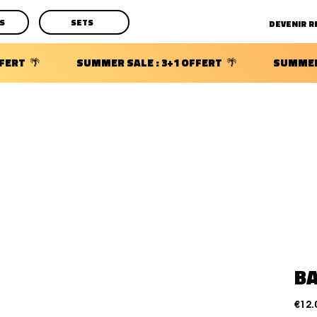
S
SETS
DECOUVRIR LES POCHETTES SURPRISES BIJOUX D'OREILLE
BA
€12.