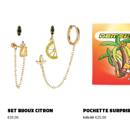
SET BIJOUX CITRON
POCHETTE SURPRIS
Price
Regular Price
Sale Price
€35.00
€35.00
€25.00