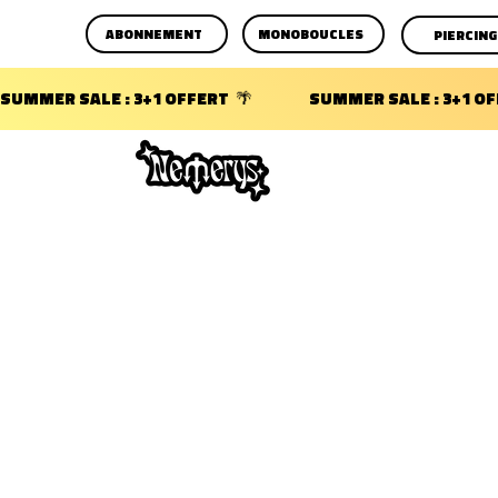
ABONNEMENT
MONOBOUCLES
PIERCING
SUMMER SALE : 3+1 OFFERT  🌴                 