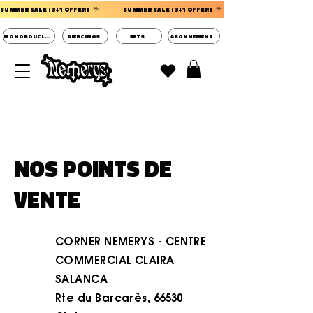
SUMMER SALE : 3+1 OFFERT  🌴                 
MONOBOUCLES
PIERCINGS
SETS
ABONNEMENT
DECOUVRIR LES POCHETTES SURPRISES BIJOUX
D'OREILLES ⭐
NOS POINTS DE
VENTE
CORNER NEMERYS -
CENTRE
COMMERCIAL CLAIRA
SALANCA
Rte du Barcarès, 66530