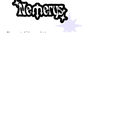
Abonne-toi à la newsletter
E-mail
S'abonner
INFOS
cgv/cgu
confidentialité
livraison et retours
mentions légales
CONTACT
formulaire de contact
contact@nemerys.com
AIDE
faq
blog
suivre mon colis